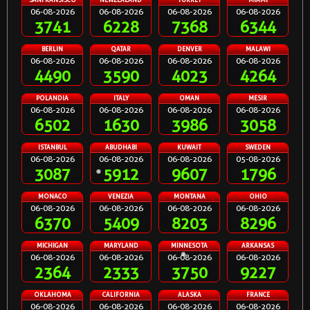
06-08-2026
06-08-2026
06-08-2026
06-08-2026
3741
6228
7368
6344
BERLIN
QATAR
DENVER
MALAWI
06-08-2026
06-08-2026
06-08-2026
06-08-2026
4490
3590
4023
4264
POLANDIA
ITALY
OMAN
MESIR
06-08-2026
06-08-2026
06-08-2026
06-08-2026
6502
1630
3986
3058
ISTANBUL
ABUDHABI
KUWAIT
SWEDEN
06-08-2026
06-08-2026
06-08-2026
05-08-2026
3087
5912
9607
1796
MONACO
VENEZIA
MONTANA
OHIO
06-08-2026
06-08-2026
06-08-2026
06-08-2026
6370
5409
8203
8296
MICHIGAN
MARYLAND
MINNESOTA
ARKANSAS
06-08-2026
06-08-2026
06-08-2026
06-08-2026
2364
2333
3750
9227
OKLAHOMA
CALIFORNIA
ALASKA
FRANCE
06-08-2026
06-08-2026
06-08-2026
06-08-2026