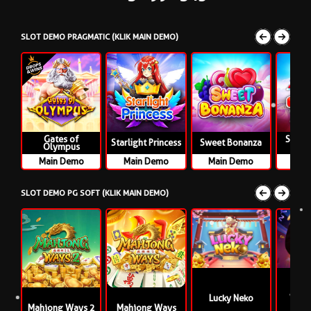
SLOT DEMO PRAGMATIC (KLIK MAIN DEMO)
Gates of
Sweet
Starlight Princess
Sweet Bonanza
Olympus
X
Main Demo
Main Demo
Main Demo
Mai
SLOT DEMO PG SOFT (KLIK MAIN DEMO)
Lucky Neko
Wild
Mahjong Ways 2
Mahjong Ways