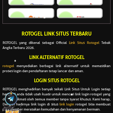
ROTOGEL LINK SITUS TERBARU
ROTOGEL yang dikenal sebagai Official
Link Situs Rotogel
Tebak
Angka Terbaru 2026.
LINK ALTERNATIF ROTOGEL
rotogel
menyediakan berbagai link alternatif untuk memastikan
proses login dan pendaftaran tetap lancar dan aman.
LOGIN SITUS ROTOGEL
ROTOGEL menghadirkan banyak sekali Link Situs Untuk Login setiap
hari. Jadi anda tidak usah kuatir untuk mencari link login rotogel yang
dapat dinikmati oleh semua member tanpa syarat khusus. Kami harap,
Dengan hadirnya link login di situs
link login
rotogel bisa membuat
para member merasakan kemudahan dan kenyamanan bermain.